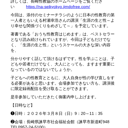
詳しくは、
長崎性教協のホームページをご覧くださ
い
h
ttps://na-seikyokyo.jimdofree.
com/
今回は、
添付のセミナーチラシのように日本の性教育の第
一人者ともいえる
村瀬幸浩さんの講演「生涯の生と性～
よ
り幸せな関係づくりをめざして～」を予定しています。
著書である「おうち性教育はじめます」は、
ベストセラー
となり読み続けられていますが、
今回は子どもだけでな
く、「生涯の生と性」
というスケールの大きな深い内容
を、
分かりやすく話して頂けるはずです。性を学ぶことは、
子
どもや若者だけでなく、大人にとっても、
ますます重要に
なっているのではないでしょうか。
子どもへの性教育とともに、
大人自身が性の学び直しをす
る必要があると思います。
会場参加できない方も、講演後
に限定録画配信を受け取ることがで
きます。
是非参加していただきたく御案内申し上げます。
【日時など】
❶日時：２０２６年３月８日（日）9：20～11：35
❷会場：長崎県諫早市社会福祉会館（諫早市新道町948
TEL0957-24-5100）