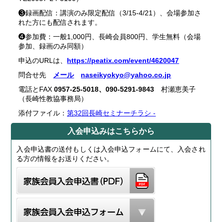
❸録画配信：講演のみ限定配信（3/15-4/21）、会場参加さ
れた方にも配信されます。
❹参加費：一般1,000円、長崎会員800円、学生無料（会場
参加、録画のみ同額）
申込のURLは、
https://peatix.com/event/4620047
問合せ先
メール
naseikyokyo@yahoo.co.jp
電話とFAX
0957-25-5018、090-5291-
9843
村瀬恵美子
（長崎性教協事務局）
添付ファイル：
第32回長崎セミナーチラシ -
入会申込みはこちらから
入会申込書の送付もしくは入会申込フォームにて、入会され
る方の情報をお送りください。