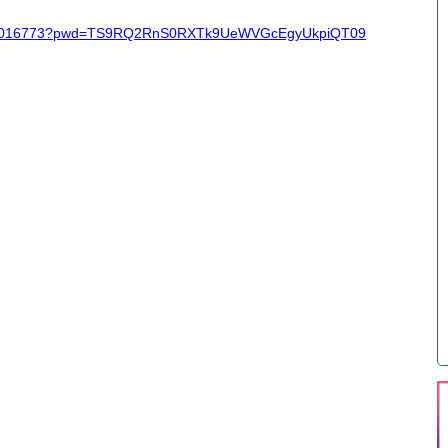
/81289016773?pwd=TS9RQ2RnS0RXTk9UeWVGcEgyUkpiQT09