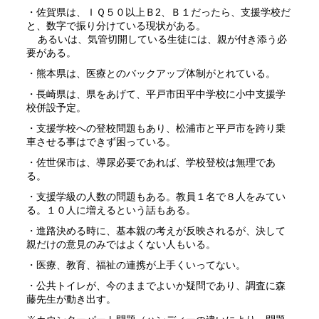
・佐賀県は、ＩＱ５０以上Ｂ2、Ｂ１だったら、支援学校だ
と、数字で振り分けている現状がある。
あるいは、気管切開している生徒には、親が付き添う必
要がある。
・熊本県は、医療とのバックアップ体制がとれている。
・長崎県は、県をあげて、平戸市田平中学校に小中支援学
校併設予定。
・支援学校への登校問題もあり、松浦市と平戸市を跨り乗
車させる事はできず困っている。
・佐世保市は、導尿必要であれば、学校登校は無理であ
る。
・支援学級の人数の問題もある。教員１名で８人をみてい
る。１０人に増えるという話もある。
・進路決める時に、基本親の考えが反映されるが、決して
親だけの意見のみではよくない人もいる。
・医療、教育、福祉の連携が上手くいってない。
・公共トイレが、今のままでよいか疑問であり、調査に森
藤先生が動き出す。