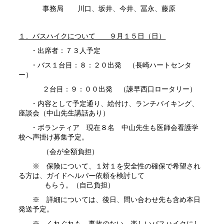
事務局 川口、坂井、今井、冨永、藤原
１、バスハイクについて ９月１５日（日）
・出席者：７３人予定
・バス１台目：８：２０出発 （長崎ハートセンタ
ー）
２台目：９：００出発 （諫早西口ロータリー）
・内容として予定通り、絵付け、ランチバイキング、
座談会（中山先生講話あり）
・ボランティア 現在８名 中山先生も医師会看護学
校へ声掛け募集予定。
（会が全額負担）
※ 保険について、１対１を安全性の確保で希望され
る方は、ガイドヘルパー依頼を検討して
もらう。（自己負担）
※ 詳細については、後日、問い合わせ先も含め本日
発送予定。
※ くれぐれも、事故のない、楽しいバスハイクにし