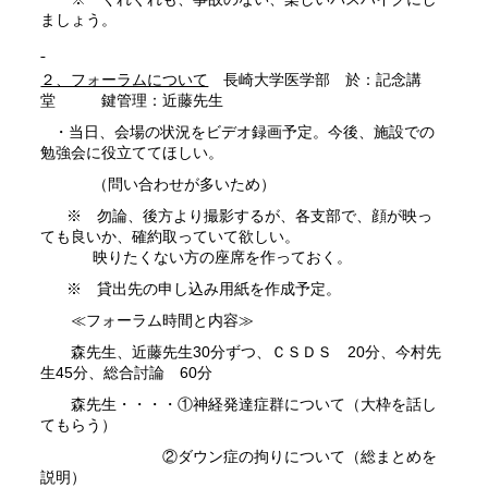
ましょう。
２、フォーラムについて
長崎大学医学部 於：記念講
堂 鍵管理：近藤先生
・当日、会場の状況をビデオ録画予定。今後、施設での
勉強会に役立ててほしい。
（問い合わせが多いため）
※ 勿論、後方より撮影するが、各支部で、顔が映っ
ても良いか、確約取っていて欲しい。
映りたくない方の座席を作っておく。
※ 貸出先の申し込み用紙を作成予定。
≪フォーラム時間と内容≫
森先生、近藤先生30分ずつ、ＣＳＤＳ 20分、今村先
生45分、総合討論 60分
森先生・・・・①神経発達症群について（大枠を話し
てもらう）
②ダウン症の拘りについて（総まとめを
説明）