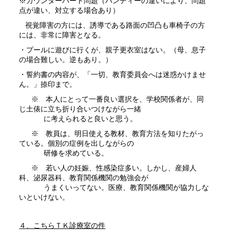
※カウンターパート問題（ハンディーの違いにより、問題
点が違い、対立する場合あり）
視覚障害の方には、誘導である路面の凹凸も車椅子の方
には、非常に障害となる。
・プールに遊びに行くが、親子更衣室はない。（母、息子
の場合難しい。逆もあり。）
・誓約書の内容が、「一切、教育委員会へは迷惑かけませ
ん。」捺印まで。
※ 本人にとって一番良い選択を、学校関係者が、同
じ土俵に立ち折り合いつけながら一緒
に考えられると良いと思う。
※ 教員は、明日使える教材、教育方法を知りたがっ
ている。個別の症例を出しながらの
研修を求めている。
※ 若い人の妊娠、性感染症多い。しかし、産婦人
科、泌尿器科、教育関係機関の勉強会が
うまくいってない。医療、教育関係機関が協力しな
いといけない。
４、こちらＴＫ診療室の件