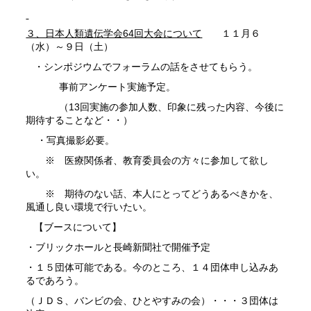
３、日本人類遺伝学会64
回大会について
１１月６
（水）～９日（土）
・シンポジウムでフォーラムの話をさせてもらう。
事前アンケート実施予定。
（13回実施の参加人数、印象に残った内容、今後に
期待することなど・・）
・写真撮影必要。
※ 医療関係者、教育委員会の方々に参加して欲し
い。
※ 期待のない話、本人にとってどうあるべきかを、
風通し良い環境で行いたい。
【ブースについて】
・ブリックホールと長崎新聞社で開催予定
・１５団体可能である。今のところ、１４団体申し込みあ
るであろう。
（ＪＤＳ、バンビの会、ひとやすみの会）・・・３団体は