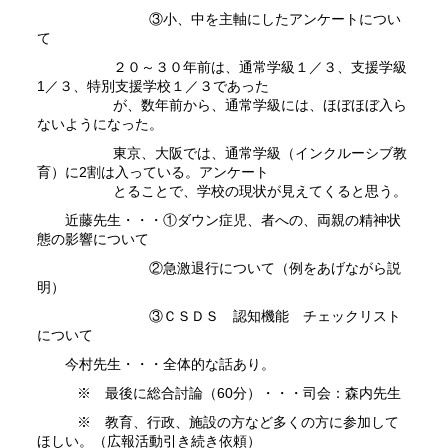
③小、中を主軸にしたアンケートについ
て
２０～３０年前は、通常学級１／３、支援学級
1／３、特別支援学校１／３であった
が、数年前から、通常学級には、ほぼほぼ入ら
ないようになった。
東京、大阪では、通常学級（インクルーシブ教
育）に2割は入っている。アンケート
とることで、学校の現状が見えてくると思う。
近藤先生・・・①ダウン症児、者への、両親の精神状
態の影響について
②急激退行について（例をあげながら説
明）
③ＣＳＤＳ 認知機能 チェックリスト
について
今村先生・・・全体的な話あり。
※ 最後に総合討論（60分）・・・司会：森内先生
※ 教育、行政、施設の方など多くの方に参加して
ほしい。（広報活動引き続き依頼）