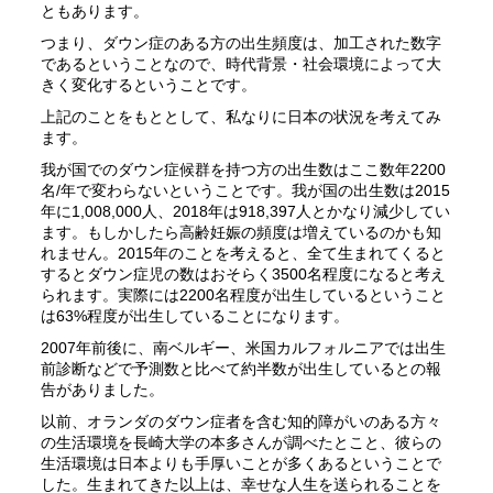
ともあります。
つまり、ダウン症のある方の出生頻度は、加工された数字
であるということなので、時代背景・社会環境によって大
きく変化するということです。
上記のことをもととして、私なりに日本の状況を考えてみ
ます。
我が国でのダウン症候群を持つ方の出生数はここ数年2200
名/年で変わらないということです。我が国の出生数は2015
年に1,008,000人、2018年は918,397人とかなり減少してい
ます。もしかしたら高齢妊娠の頻度は増えているのかも知
れません。2015年のことを考えると、全て生まれてくると
するとダウン症児の数はおそらく3500名程度になると考え
られます。実際には2200名程度が出生しているということ
は63%程度が出生していることになります。
2007年前後に、南ベルギー、米国カルフォルニアでは出生
前診断などで予測数と比べて約半数が出生しているとの報
告がありました。
以前、オランダのダウン症者を含む知的障がいのある方々
の生活環境を長崎大学の本多さんが調べたとこと、彼らの
生活環境は日本よりも手厚いことが多くあるということで
した。生まれてきた以上は、幸せな人生を送られることを