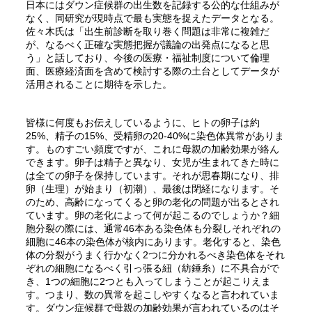
日本にはダウン症候群の出生数を記録する公的な仕組みが
なく、同研究が現時点で最も実態を捉えたデータとなる。
佐々木氏は「出生前診断を取り巻く問題は非常に複雑だ
が、なるべく正確な実態把握が議論の出発点になると思
う」と話しており、今後の医療・福祉制度について倫理
面、医療経済面を含めて検討する際の土台としてデータが
活用されることに期待を示した。
皆様に何度もお伝えしているように、ヒトの卵子は約
25%、精子の15%、受精卵の20-40%に染色体異常がありま
す。ものすごい頻度ですが、これに母親の加齢効果が絡ん
できます。卵子は精子と異なり、女児が生まれてきた時に
は全ての卵子を保持しています。それが思春期になり、排
卵（生理）が始まり（初潮）、最後は閉経になります。そ
のため、高齢になってくると卵の老化の問題が出るとされ
ています。卵の老化によって何が起こるのでしょうか？細
胞分裂の際には、通常46本ある染色体も分裂しそれぞれの
細胞に46本の染色体が核内にあります。老化すると、染色
体の分裂がうまく行かなく2つに分かれるべき染色体をそれ
ぞれの細胞になるべく引っ張る紐（紡錘糸）に不具合がで
き、1つの細胞に2つとも入ってしまうことが起こりえま
す。つまり、数の異常を起こしやすくなると言われていま
す。ダウン症候群で母親の加齢効果が言われているのはそ