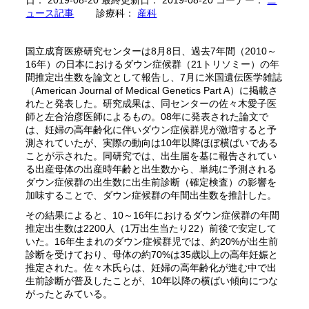
日： 2019-08-20 最終更新日： 2019-08-20 コーナー：
ニ
ュース記事
診療科：
産科
国立成育医療研究センターは8月8日、過去7年間（2010～
16年）の日本におけるダウン症候群（21トリソミー）の年
間推定出生数を論文として報告し、7月に米国遺伝医学雑誌
（American Journal of Medical Genetics Part A）に掲載さ
れたと発表した。研究成果は、同センターの佐々木愛子医
師と左合治彦医師によるもの。08年に発表された論文で
は、妊婦の高年齢化に伴いダウン症候群児が激増すると予
測されていたが、実際の動向は10年以降ほぼ横ばいである
ことが示された。同研究では、出生届を基に報告されてい
る出産母体の出産時年齢と出生数から、単純に予測される
ダウン症候群の出生数に出生前診断（確定検査）の影響を
加味することで、ダウン症候群の年間出生数を推計した。
その結果によると、10～16年におけるダウン症候群の年間
推定出生数は2200人（1万出生当たり22）前後で安定して
いた。16年生まれのダウン症候群児では、約20%が出生前
診断を受けており、母体の約70%は35歳以上の高年妊娠と
推定された。佐々木氏らは、妊婦の高年齢化が進む中で出
生前診断が普及したことが、10年以降の横ばい傾向につな
がったとみている。