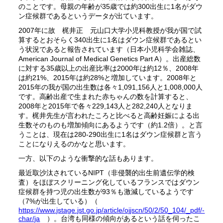
のことです。母親の年齢が35歳では約300出生に1名がダウ
ン症候群であるというデータが出ています。
2007年に故 梶井正 元山口大学小児科教授が我が国で試
算するとおそらく340出生に1名はダウン症候群であるとい
う状況であると報告されています（日本小児科学会雑誌、
American Journal of Medical Genetics Part A）。出産総数
に対する35歳以上の出産比率は2000年は約12％、2008年
は約21%、2015年は約28%と増加しています。2008年と
2015年の我が国の出生数は各々1,091,156人と1,008,000人
です。高齢出産で生まれた赤ちゃんの数を計算すると、
2008年と2015年で各々229,143人と282,240人となりま
す。梶井先生が言われたころと比べると高齢妊娠による出
生数そのものも増加傾向にあるようです（約1.2倍）。と言
うことは、現在は280-290出生に1名はダウン症候群と言う
ことになりえるのかなと思います。
一方、以下のような衝撃的な話もあります。
最近取沙汰されているNIPT（非侵襲的出生前遺伝学的検
査）をほぼスクリーニング化しているフランスではダウン
症候群を持つ児の出生数が93％も激減しているようです
（7%が出生している）（
https://www.jstage.jst.go.jp/article/ojjscn/50/2/50_104/_pdf/-
char/ja
）。台湾も同様の傾向があるという話を伺ったこ